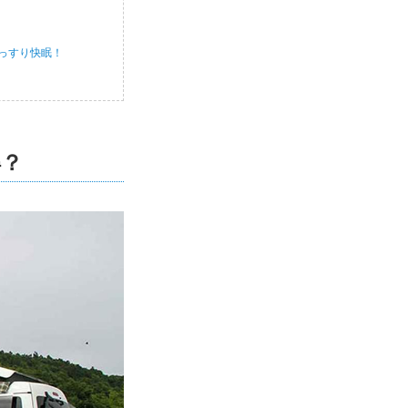
っすり快眠！
！
得？