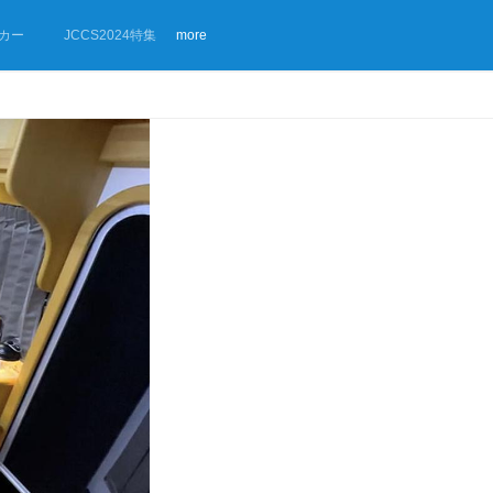
カー
JCCS2024特集
more