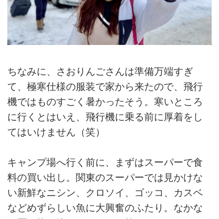
新！
現在不定期更新。
お知らせなどはこちらです(⃔ ॑꒳
॑*)⃕↝
https://lit.link/saoringnoponkotsuo.
..
ちなみに、さおりんごさんは準備万端すぎ
て、極寒仕様の服装で家から来たので、飛行
機ではものすごく暑かったそう。寒いところ
に行くとはいえ、飛行機に乗る前に厚着をし
てはいけません（笑）
キャンプ場へ行く前に、まずはスーパーで食
料の買い出し。関東のスーパーでは見かけな
い新鮮なニシン、クロソイ、ゴッコ、カスベ
などめずらしい魚に大興奮のふたり。なかな