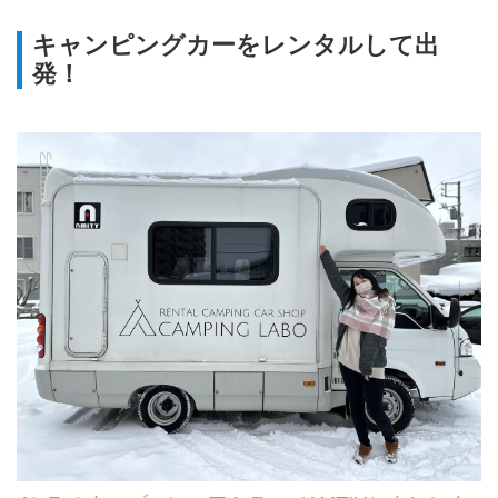
のキャンプ場5カ所を紹介。キャ
ンプ場の特徴や場内や周辺で楽し
キャンピングカーをレンタルして出
めるスノーアクティビティの紹介
発！
など。