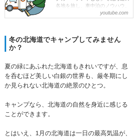
各地を旅し、車中泊のノウハウ、
軽キャンピングカー使い勝手、登
youtube.com
山、キャンプの情報を
YouTube『まるななちゃんネル』
とブログ『まるななブログ』にて
冬の北海道でキャンプしてみません
配信中。
か？
軽キャンピングカー『テントむ
し』で北海道内をひとり車中泊旅
をする、自称軽キャン女子（軽キ
夏の緑にあふれた北海道もきれいですが、息
ャンピングカーに乗る女性のこ
を呑むほど美しい白銀の世界も、厳冬期にし
と）。「軽キャン女子」という言
葉を流行らせるのが密かな野望で
か見られない北海道の絶景のひとつ。
ある。
更新はTwitterやInstagramなどの
キャンプなら、北海道の自然を身近に感じる
各SNSでお知らせ。
【お仕事の依頼】...
ことができます。
とはいえ、1月の北海道は一日の最高気温が、