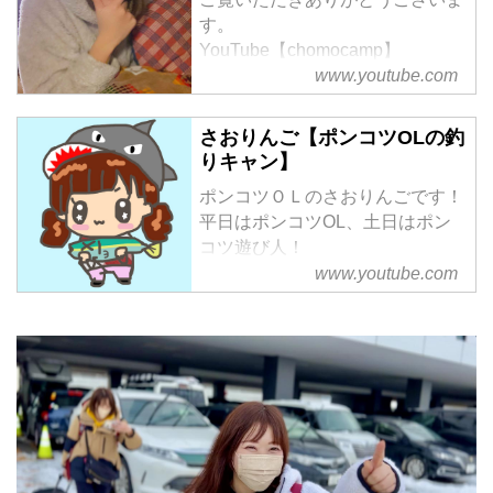
す。
YouTube【chomocamp】
キャンプ/車中泊/キャンピングカ
www.youtube.com
ー/自転車
【お仕事ご依頼先】
さおりんご【ポンコツOLの釣
chomocamp1105@gmail.com
りキャン】
【備忘録】
ポンコツＯＬのさおりんごです！
2019年2月〜youtube＆ソロキャ
平日はポンコツOL、土日はポン
ンプ開始
コツ遊び人！
2020年2月〜ハイゼットカーゴ購
こんな私でも出来る釣り！釣れる
www.youtube.com
入
釣り！出来るキャンプ！出来るご
BSテレ東 金曜アドバンス ２週連
飯！買えるキャンピングカー！
続放送
出来るだけ、楽して簡単に楽しく
『ソロキャン女子が行く！自転車
出来るアウトドアメインの遊び紹
キャンピングカー旅』
介チャンネルです⭐︎
２時間番組
意識は低い系ですが、どうぞ宜し
富士山編(2020年10月16日・23
くお願いします٩(๑❛ᴗ❛๑)۶
日)
出来るだけ毎週木曜日の20時更
千葉南房総編(2021年...