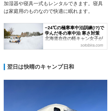
加湿器や寝具一式もレンタルできます。寝具
は家庭用のものなので快適に眠れます。
−24℃の極寒車中泊訓練(!?)で
学んだ冬の車中泊 寒さ対策
北海道在住の軽キャン女子が
教えます！ - SOTOBIRA
sotobira.com
【概要】冬の車中泊の寒さ対策と
して実践していることを、北海道
在住の車中泊女子・まるななさん
翌日は快晴のキャンプ日和
が紹介。冷気の遮断方法、電気の
活用法、凍結・積雪対策など。