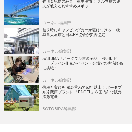
香川＆徳島の絶景・車中泊旅！ クルマ旅の達
人が教えるおすすめスポット
カーネル編集部
被災時にキャンピングカーが駆けつける！ 岐
阜県大垣市と日本RV協会が災害協定
カーネル編集部
SABUMA「ポータブル電源S600」使用レビュ
ー プラバン作家がイベント会場での実演販売
に挑戦！
カーネル編集部
信頼と実績を 積み重ねて60年以上！ ポータブ
ル冷蔵庫ブランド 「ENGEL」を国内外で販売
澤藤電機
SOTOBIRA編集部