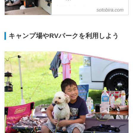
【概要】夏の車中泊でわんこと快
sotobira.com
適に過ごすための涼感テクニック
やアイテムを紹介。愛犬と車中泊
旅を楽しむ4組の実践テクニッ
キャンプ場やRVパークを利用しよう
ク。