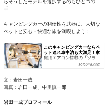
らそうしたモデルを選択するのもひとつの
手。
キャンピングカーの利便性を武器に、大切な
ペットと安心・快適な旅を満喫しよう！
このキャンピングカーならペ
ット連れ車中泊も大満足！家
庭用エアコン搭載の「ソラ
ン」は快適なだけじゃない！
sotobira.com
- SOTOBIRA
【概要】レクビィのキャンピング
文：岩田一成
カー「ソラン」の紹介。ハイエー
写真：岩田一成、中里慎一郎
スがベースのバンコンタイプ。特
徴や装備など。
岩田一成プロフィール