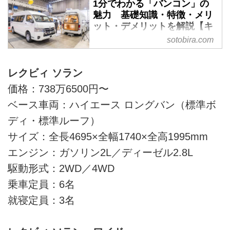
1分でわかる「バンコン」の
魅力 基礎知識・特徴・メリ
ット・デメリットを解説【キ
ャンピングカー入門】 -
sotobira.com
SOTOBIRA
【概要】「バンコン」について解
レクビィ ソラン
説するキャンピングカー基礎知識
価格：738万6500円〜
②。バンコンの魅力、バリエーシ
ョン、メリット・デメリットな
ベース車両：ハイエース ロングバン（標準ボ
ど。
ディ・標準ルーフ）
サイズ：全長4695×全幅1740×全高1995mm
エンジン：ガソリン2L／ディーゼル2.8L
駆動形式：2WD／4WD
乗車定員：6名
就寝定員：3名