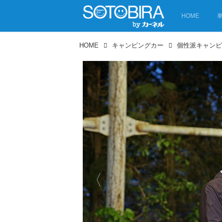
HOME
HOME
キャンピングカー