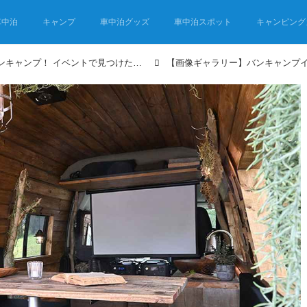
車中泊
キャンプ
車中泊グッズ
車中泊スポット
キャンピング
バンライフ×キャンプ＝バンキャンプ！ イベントで見つけた個性的でおしゃれなVANCAMPERを紹介！②