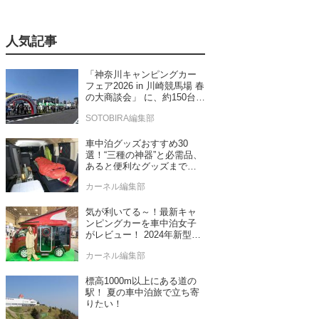
人気記事
「神奈川キャンピングカー
フェア2026 in 川崎競馬場 春
の大商談会」 に、約150台の
キャンピングカーが集結！
SOTOBIRA編集部
車中泊グッズおすすめ30
選！“三種の神器”と必需品、
あると便利なグッズまで車
中泊専門誌推薦
カーネル編集部
気が利いてる～！最新キャ
ンピングカーを車中泊女子
がレビュー！ 2024年新型モ
デル4台をチェック
カーネル編集部
標高1000m以上にある道の
駅！ 夏の車中泊旅で立ち寄
りたい！