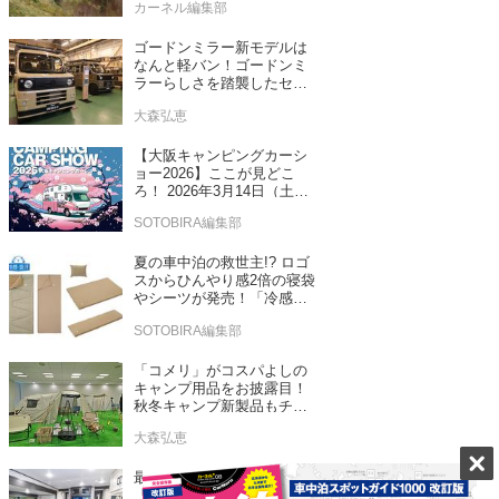
カーネル編集部
ゴードンミラー新モデルは
なんと軽バン！ゴードンミ
ラーらしさを踏襲したセン
ス抜群のバンライフ車が発
大森弘恵
売！
【大阪キャンピングカーシ
ョー2026】ここが見どこ
ろ！ 2026年3月14日（土）
～15日（日）インテックス
SOTOBIRA編集部
大阪
夏の車中泊の救世主!? ロゴ
スからひんやり感2倍の寝袋
やシーツが発売！「冷感・
吸汗」シリーズに期待
SOTOBIRA編集部
「コメリ」がコスパよしの
キャンプ用品をお披露目！
秋冬キャンプ新製品もチェ
ックしてきたぞ！
大森弘恵
最高級の車中泊を提供する
「ハイグレードキャンピン