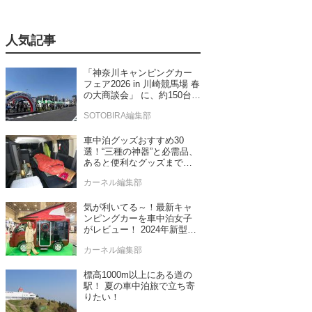
人気記事
「神奈川キャンピングカー
フェア2026 in 川崎競馬場 春
の大商談会」 に、約150台の
キャンピングカーが集結！
SOTOBIRA編集部
車中泊グッズおすすめ30
選！“三種の神器”と必需品、
あると便利なグッズまで車
中泊専門誌推薦
カーネル編集部
気が利いてる～！最新キャ
ンピングカーを車中泊女子
がレビュー！ 2024年新型モ
デル4台をチェック
カーネル編集部
標高1000m以上にある道の
駅！ 夏の車中泊旅で立ち寄
りたい！