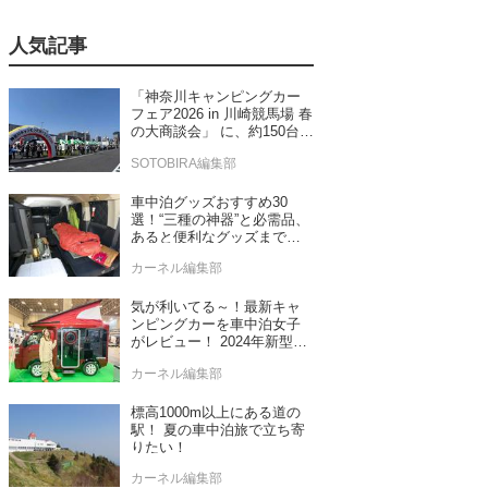
人気記事
「神奈川キャンピングカー
フェア2026 in 川崎競馬場 春
の大商談会」 に、約150台の
キャンピングカーが集結！
SOTOBIRA編集部
車中泊グッズおすすめ30
選！“三種の神器”と必需品、
あると便利なグッズまで車
中泊専門誌推薦
カーネル編集部
気が利いてる～！最新キャ
ンピングカーを車中泊女子
がレビュー！ 2024年新型モ
デル4台をチェック
カーネル編集部
標高1000m以上にある道の
駅！ 夏の車中泊旅で立ち寄
りたい！
カーネル編集部