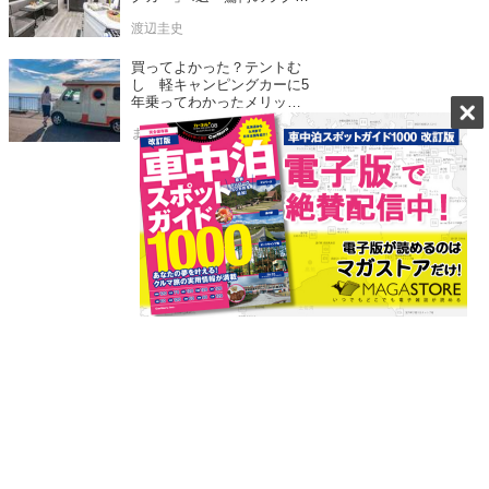
ュアリー内装は必見
渡辺圭史
買ってよかった？テントむ
し 軽キャンピングカーに5
年乗ってわかったメリット
とデメリット
まるなな