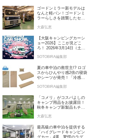
ゴードンミラー新モデルは
なんと軽バン！ゴードンミ
ラーらしさを踏襲したセン
ス抜群のバンライフ車が発
大森弘恵
売！
【大阪キャンピングカーシ
ョー2026】ここが見どこ
ろ！ 2026年3月14日（土）
～15日（日）インテックス
SOTOBIRA編集部
大阪
夏の車中泊の救世主!? ロゴ
スからひんやり感2倍の寝袋
やシーツが発売！「冷感・
吸汗」シリーズに期待
SOTOBIRA編集部
「コメリ」がコスパよしの
キャンプ用品をお披露目！
秋冬キャンプ新製品もチェ
ックしてきたぞ！
大森弘恵
最高級の車中泊を提供する
「ハイグレードキャンピン
グカー」4選 驚愕のラグジ