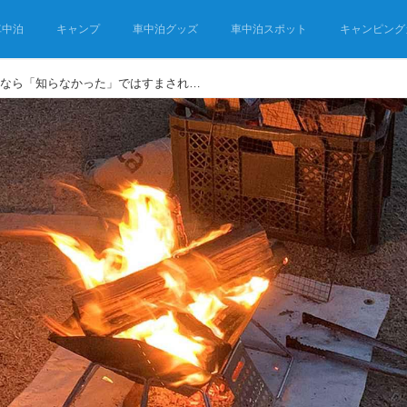
車中泊
キャンプ
車中泊グッズ
車中泊スポット
キャンピング
キャンプで焚き火をするなら「知らなかった」ではすまされない！焚き火のルールとマナー〈準備~焚き火中~撤収まで〉