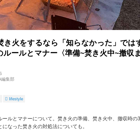
焚き火をするなら「知らなかった」では
のルールとマナー〈準備~焚き火中~撤収
6
RA編集部
火
lifestyle
ルールとマナーについて。焚き火の準備、焚き火中、撤収時の
とになった焚き火の対処法についても。