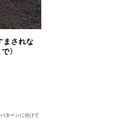
すまされな
まで〉
3パターンに分けて