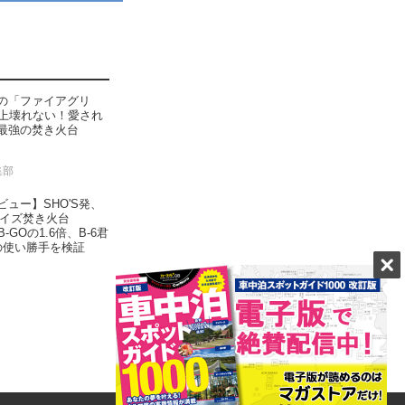
の「ファイアグリ
以上壊れない！愛され
最強の焚き火台
集部
ュー】SHO'S発、
サイズ焚き火台
B-GOの1.6倍、B-6君
 その使い勝手を検証