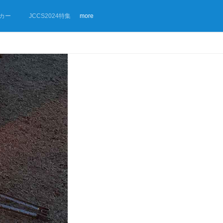
カー
JCCS2024特集
more