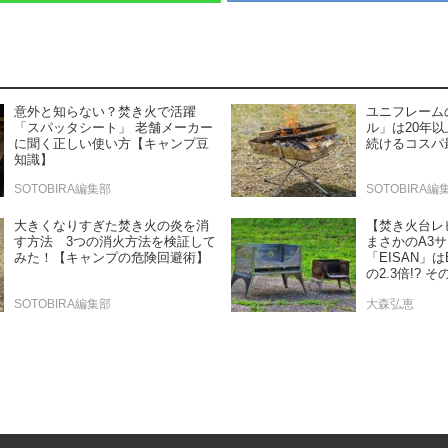
意外と知らない？焚き火で活躍
ユニフレーム
「スパッタシート」 老舗メーカー
ル」は20年
に聞く正しい使い方【キャンプ豆
続けるコスパ
知識】
SOTOBIRA編集部
SOTOBIRA編
大きくなりすぎた焚き火の炎を消
【焚き火台レビ
す方法 3つの消火方法を検証して
まさかのA3
みた！【キャンプの危険回避術】
「EISAN」は
の2.3倍!?
SOTOBIRA編集部
大森弘恵