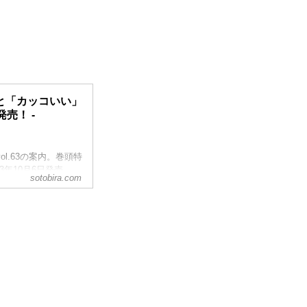
」と「カッコいい」
売！ -
l.63の案内。巻頭特
年10月6日発売。
sotobira.com