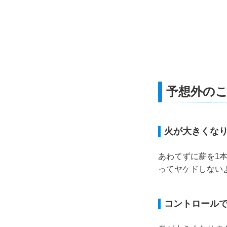
予想外の
火が大きくな
あわてずに薪を1
ってヤケドしない
コントロール