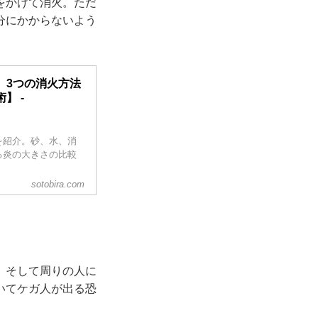
をかけて消火。ただ
分にかからないよう
 3つの消火方法
】 -
を紹介。砂、水、消
る炎の大きさの比較
sotobira.com
。そして周りの人に
いてケガ人が出る恐