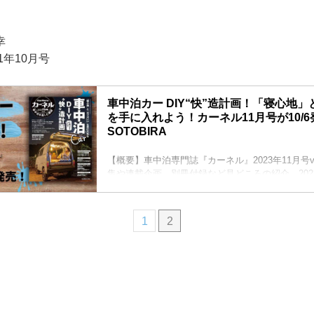
倫幸
21年10月号
車中泊カー DIY“快”造計画！「寝心地
を手に入れよう！カーネル11月号が10/6発
SOTOBIRA
【概要】車中泊専門誌『カーネル』2023年11月号vo
集や連載企画、別冊付録など見どころの紹介。2023
1
2