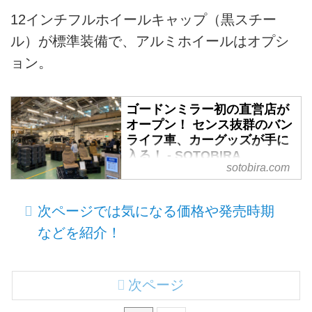
12インチフルホイールキャップ（黒スチー
ル）が標準装備で、アルミホイールはオプシ
ョン。
ゴードンミラー初の直営店が
オープン！ センス抜群のバン
ライフ車、カーグッズが手に
入る！ - SOTOBIRA
sotobira.com
【概要】ガレージライフスタイル
ブランド「ゴードンミラー」初の
次ページでは気になる価格や発売時期
直営店「GORDON MILLER
KURAMAE」が2021年11月12日
などを紹介！
にオープン。バンライフ車からギ
ア、ウエア、雑貨まで、ゴードン
ミラーの全アイテムがそろう店舗
次ページ
となっている。