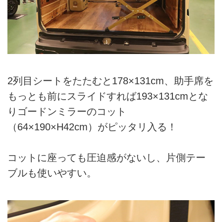
2列目シートをたたむと178×131cm、助手席を
もっとも前にスライドすれば193×131cmとな
りゴードンミラーのコット
（64×190×H42cm）がピッタリ入る！
コットに座っても圧迫感がないし、片側テー
ブルも使いやすい。