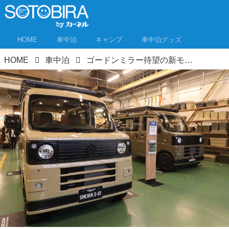
HOME
車中泊
キャンプ
車中泊グッズ
HOME
車中泊
ゴードンミラー待望の新モデルは軽バン！車中泊好き大注目、商用車がセンス抜群のバンライフ車に生まれ変わった！