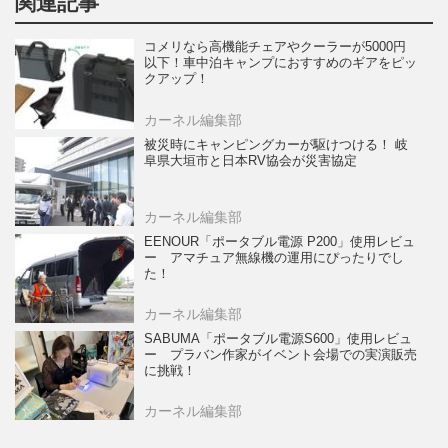
関連記事
コメリなら高機能チェアやクーラーが5000円
以下！車中泊キャンプにおすすめのギアをピッ
クアップ！
カーネル編集部
被災時にキャンピングカーが駆けつける！ 岐
阜県大垣市と日本RV協会が災害協定
カーネル編集部
EENOUR「ポータブル電源 P200」使用レビュ
ー アマチュア無線機の運用にぴったりでし
た！
カーネル編集部
SABUMA「ポータブル電源S600」使用レビュ
ー プラバン作家がイベント会場での実演販売
に挑戦！
カーネル編集部