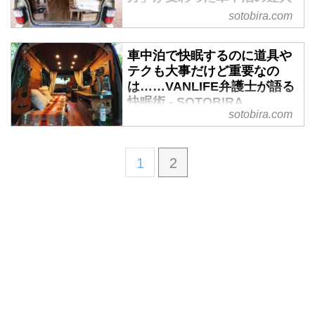
に聞いてみた！ - SOTOBIRA
sotobira.com
【概要】マツダ・ボンゴでバンラ
イフを楽しむヘンミマオさんの、
車中泊で快眠するのに道具や
車中泊・快眠テクを紹介。車内や
テクも大事だけど重要なの
ベッドなどのDIYポイントや自宅
は……VANLIFE弁護士が語る
のリノベーションなど。
快眠術 - SOTOBIRA
sotobira.com
【概要】バンライフ仕様のマツ
ダ・スクラムで車中泊旅を楽し
む、りょうすけ｜VANLIFE弁護士
1
2
さんの車中泊 快眠テクニックを
紹介。愛用のグッズ、DIYなど。
車中泊雑誌『カーネル』11月号特
集「車中泊 快眠の秘密100人100
答」より。