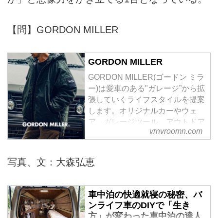
【問】GORDON MILLER
GORDON MILLER
GORDON MILLER(ゴードン ミラ
ー)は愛車のある"ガレージ”から拡
張していくライフスタイルを提案
します。オリジナルカーやウェ
ア、ガレージツール、アウトドア
vrnvroomn.com
ギアなどを販売。
写真、文：大森弘恵
車中泊の快適就寝の秘密、バ
ンライフ車のDIYで「生き
方」が変わった車中泊の達人