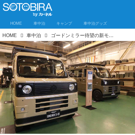
HOME
車中泊
キャンプ
車中泊グッズ
HOME
車中泊
ゴードンミラー待望の新モデルは軽バン！車中泊好き大注目、商用車がセンス抜群のバンライフ車に生まれ変わった！