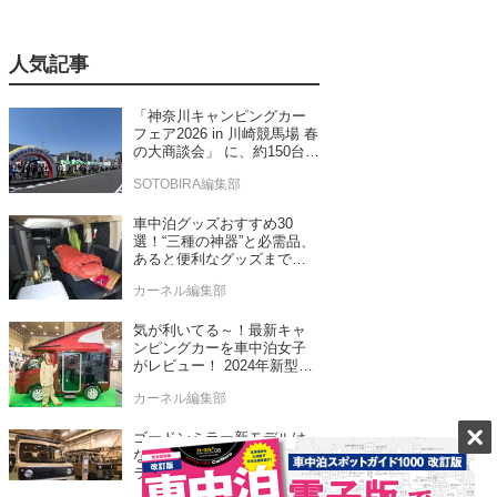
人気記事
「神奈川キャンピングカー
フェア2026 in 川崎競馬場 春
の大商談会」 に、約150台の
キャンピングカーが集結！
SOTOBIRA編集部
車中泊グッズおすすめ30
選！“三種の神器”と必需品、
あると便利なグッズまで車
中泊専門誌推薦
カーネル編集部
気が利いてる～！最新キャ
ンピングカーを車中泊女子
がレビュー！ 2024年新型モ
デル4台をチェック
カーネル編集部
ゴードンミラー新モデルは
なんと軽バン！ゴードンミ
ラーらしさを踏襲したセン
ス抜群のバンライフ車が発