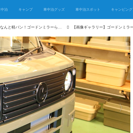
車中泊
キャンプ
車中泊グッズ
車中泊スポット
キャンピング
ゴードンミラー新モデルはなんと軽バン！ゴードンミラーらしさを踏襲したセンス抜群のバンライフ車が発売！