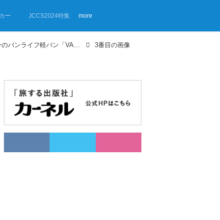
カー
JCCS2024特集
more
【画像ギャラリー】ゴードンミラーのバンライフ軽バン「VAN S-01」がデビュー！
3番目の画像