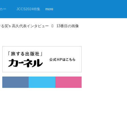
カー
JCCS2024特集
more
る笑's 高久代表インタビュー
13番目の画像