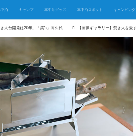
車中泊
キャンプ
車中泊グッズ
車中泊スポット
キャンピング
焚き火を愛して40年、焚き火台開発は20年。「笑's」高久代表の“焚火魂”インタビュー 倒産寸前から人気キャンプギアブランドへ
【画像ギャラリー】焚き火を愛す