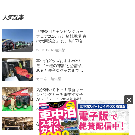
人気記事
「神奈川キャンピングカー
フェア2026 in 川崎競馬場 春
の大商談会」 に、約150台の
キャンピングカーが集結！
SOTOBIRA編集部
車中泊グッズおすすめ30
選！“三種の神器”と必需品、
あると便利なグッズまで車
中泊専門誌推薦
カーネル編集部
気が利いてる～！最新キャ
ンピングカーを車中泊女子
がレビュー！ 2024年新型モ
デル4台をチェック
カーネル編集部
ゴードンミラー新モデルは
なんと軽バン！ゴードンミ
ラーらしさを踏襲したセン
ス抜群のバンライフ車が発