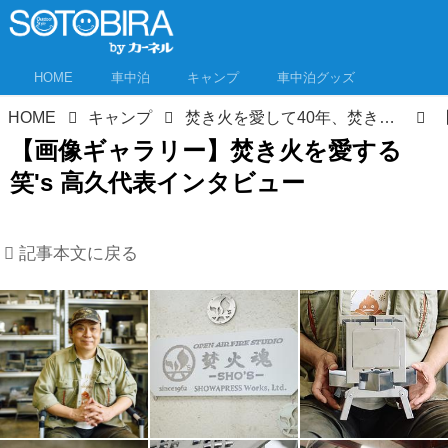
HOME
車中泊
キャンプ
車中泊グッズ
HOME
キャンプ
焚き火を愛して40年、焚き火台開発は20年。「笑's」高久代表の“焚火魂”インタビュー 倒産寸前から人気キャンプギアブランドへ
【画像ギャラリー】焚き火を愛する
笑's 高久代表インタビュー
記事本文に戻る