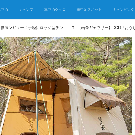
車中泊
キャンプ
車中泊グッズ
車中泊スポット
キャンピング
DODの「おうちテント」徹底レビュー！手軽にロッジ型テント気分が楽しめる！