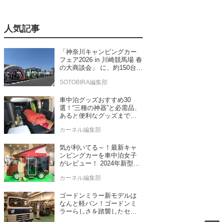
人気記事
「神奈川キャンピングカー
フェア2026 in 川崎競馬場 春
の大商談会」 に、約150台の
キャンピングカーが集結！
SOTOBIRA編集部
車中泊グッズおすすめ30
選！“三種の神器”と必需品、
あると便利なグッズまで車
中泊専門誌推薦
カーネル編集部
気が利いてる～！最新キャ
ンピングカーを車中泊女子
がレビュー！ 2024年新型モ
デル4台をチェック
カーネル編集部
ゴードンミラー新モデルは
なんと軽バン！ゴードンミ
ラーらしさを踏襲したセン
ス抜群のバンライフ車が発