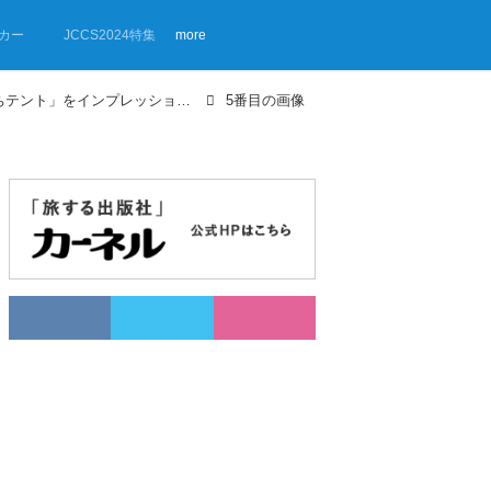
カー
JCCS2024特集
more
【画像ギャラリー】DOD「おうちテント」をインプレッション！
5番目の画像