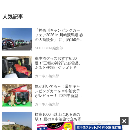
人気記事
「神奈川キャンピングカー
フェア2026 in 川崎競馬場 春
の大商談会」 に、約150台の
キャンピングカーが集結！
SOTOBIRA編集部
車中泊グッズおすすめ30
選！“三種の神器”と必需品、
あると便利なグッズまで車
中泊専門誌推薦
カーネル編集部
気が利いてる～！最新キャ
ンピングカーを車中泊女子
がレビュー！ 2024年新型モ
デル4台をチェック
カーネル編集部
標高1000m以上にある道の
駅！ 夏の車中泊旅で立ち寄
りたい！