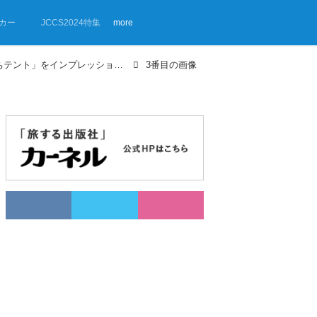
カー
JCCS2024特集
more
【画像ギャラリー】DOD「おうちテント」をインプレッション！
3番目の画像