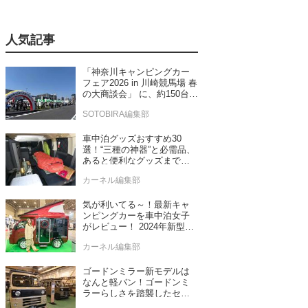
人気記事
「神奈川キャンピングカー
フェア2026 in 川崎競馬場 春
の大商談会」 に、約150台の
キャンピングカーが集結！
SOTOBIRA編集部
車中泊グッズおすすめ30
選！“三種の神器”と必需品、
あると便利なグッズまで車
中泊専門誌推薦
カーネル編集部
気が利いてる～！最新キャ
ンピングカーを車中泊女子
がレビュー！ 2024年新型モ
デル4台をチェック
カーネル編集部
ゴードンミラー新モデルは
なんと軽バン！ゴードンミ
ラーらしさを踏襲したセン
ス抜群のバンライフ車が発