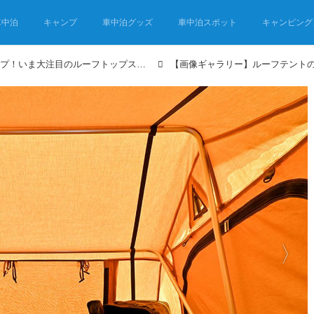
車中泊
キャンプ
車中泊グッズ
車中泊スポット
キャンピング
ルーフテントで車上キャンプ！いま大注目のルーフトップスタイルってなんだ!? イベント潜入レポ