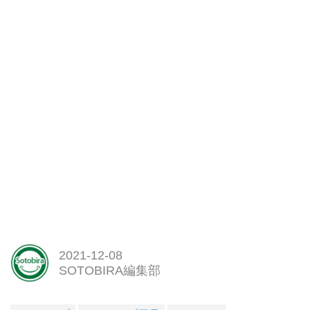
もこだわりがあるという赤ワイン
に欲しいキャンプギアも紹介。
さん。
銘木でドリップスタンドをDIYし
たり、コーヒー好きが高じてコー
ヒーマグのブランド「グッドアイ
デアコーヒー」も立ち上げた。
キ...
2021-12-08
SOTOBIRA編集部