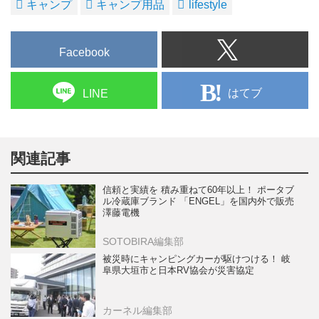
キャンプ
キャンプ用品
lifestyle
Facebook
はてブ
LINE
関連記事
信頼と実績を 積み重ねて60年以上！ ポータブ
ル冷蔵庫ブランド 「ENGEL」を国内外で販売
澤藤電機
SOTOBIRA編集部
被災時にキャンピングカーが駆けつける！ 岐
阜県大垣市と日本RV協会が災害協定
カーネル編集部