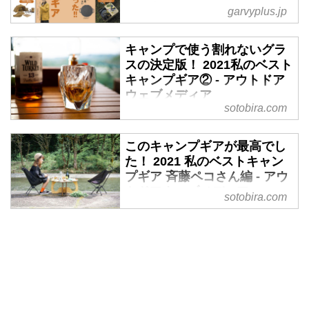
みよう！""
garvyplus.jp
キャンプ雑誌・GARVYが、2000
年から毎年発行している「首都圏
キャンプで使う割れないグラ
から行くオートキャンプ場ガイ
スの決定版！ 2021私のベスト
ド」「関西・名古屋から行くオー
キャンプギア② - アウトドア
トキャンプ場ガイド」。その誌面
ウェブメディア
sotobira.com
に掲載されているキャンプ場情報
「SOTOBIRA」
を探して予約することができる
【概要】2021年に使って大満足
「キャンプ場予約＆検索サイト」
このキャンプギアが最高でし
したキャンプギアを、こだわり派
た！ 2021 私のベストキャン
のキャンプ業界人に教えてもらう
プギア 斉藤ペコさん編 - アウ
企画。今回はアウトドア関連の執
トドアウェブメディア
筆やイベントプロデュースを手掛
sotobira.com
「SOTOBIRA」
ける、赤ワインさんによる厳選3
点。次に欲しいキャンプギアも紹
【概要】2021年に使って大満足
介。
したキャンプギアを、こだわり派
コーヒーとお酒を楽しむ時間、キ
のキャンプ業界人に教えてもらう
ャンプでもこだわりたい
企画。今回はキャンプユニット
キャンプではコーヒーとお酒を飲
「good mellow camp」の代表・
む時間を大切にしていて、ギアに
斉藤ペコさんによる厳選3点。次