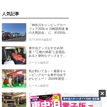
人気記事
「神奈川キャンピングカー
フェア2026 in 川崎競馬場 春
の大商談会」 に、約150台の
キャンピングカーが集結！
SOTOBIRA編集部
車中泊グッズおすすめ30
選！“三種の神器”と必需品、
あると便利なグッズまで車
中泊専門誌推薦
カーネル編集部
気が利いてる～！最新キャ
ンピングカーを車中泊女子
がレビュー！ 2024年新型モ
デル4台をチェック
カーネル編集部
ゴードンミラー新モデルは
なんと軽バン！ゴードンミ
ラーらしさを踏襲したセン
ス抜群のバンライフ車が発