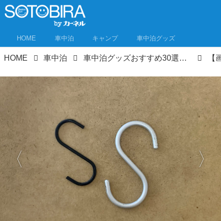
HOME
車中泊
キャンプ
車中泊グッズ
HOME
車中泊
車中泊グッズおすすめ30選！“三種の神器”と必需品、あると便利なグッズまで車中泊専門誌推薦