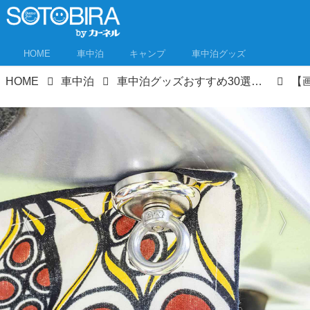
HOME
車中泊
キャンプ
車中泊グッズ
HOME
車中泊
車中泊グッズおすすめ30選！“三種の神器”と必需品、あると便利なグッズまで車中泊専門誌推薦