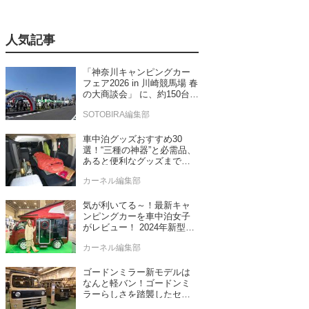
人気記事
「神奈川キャンピングカー
フェア2026 in 川崎競馬場 春
の大商談会」 に、約150台の
キャンピングカーが集結！
SOTOBIRA編集部
車中泊グッズおすすめ30
選！“三種の神器”と必需品、
あると便利なグッズまで車
中泊専門誌推薦
カーネル編集部
気が利いてる～！最新キャ
ンピングカーを車中泊女子
がレビュー！ 2024年新型モ
デル4台をチェック
カーネル編集部
ゴードンミラー新モデルは
なんと軽バン！ゴードンミ
ラーらしさを踏襲したセン
ス抜群のバンライフ車が発