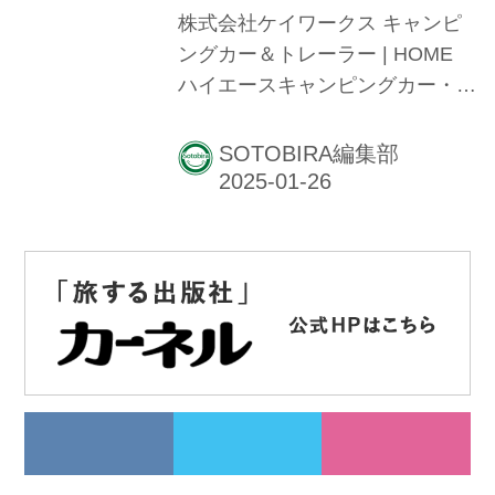
株式会社ケイワークス キャンピ
ングカー＆トレーラー | HOME
ハイエースキャンピングカー・オ
ーロラスタークルーズシリーズ、
デリカD５クルーズ、軽キャン、
SOTOBIRA編集部
国産トレーラー・トレイルワーク
スの開発、販売を行うケイワーク
ス-KWORKSです。バンコンバー
ジョンキャンピングカー＆トレー
ラーのことなら是非ケイワークス
へ ジャパンキャンピングカーシ
ョー2025 出展！