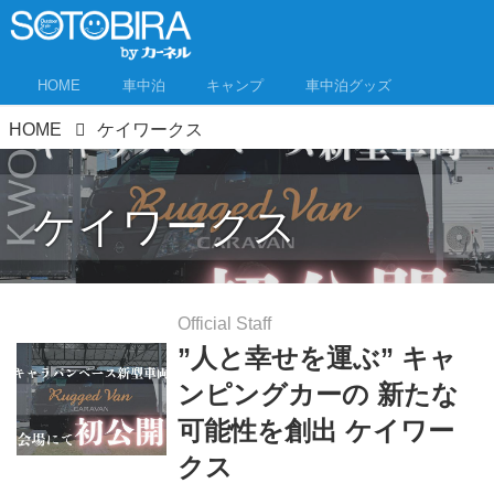
HOME
車中泊
キャンプ
車中泊グッズ
HOME
ケイワークス
ケイワークス
Official Staff
”人と幸せを運ぶ” キャ
ンピングカーの 新たな
可能性を創出 ケイワー
クス