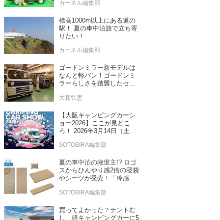
カーネル編集部
標高1000m以上にある道の
駅！ 夏の車中泊旅で立ち寄
りたい！
カーネル編集部
ゴードンミラー新モデルは
なんと軽バン！ゴードンミ
ラーらしさを踏襲したセン
ス抜群のバンライフ車が発
大森弘恵
売！
【大阪キャンピングカーシ
ョー2026】ここが見どこ
ろ！ 2026年3月14日（土）
～15日（日）インテックス
SOTOBIRA編集部
大阪
夏の車中泊の救世主!? ロゴ
スからひんやり感2倍の寝袋
やシーツが発売！「冷感・
吸汗」シリーズに期待
SOTOBIRA編集部
買ってよかった？テントむ
し 軽キャンピングカーに5