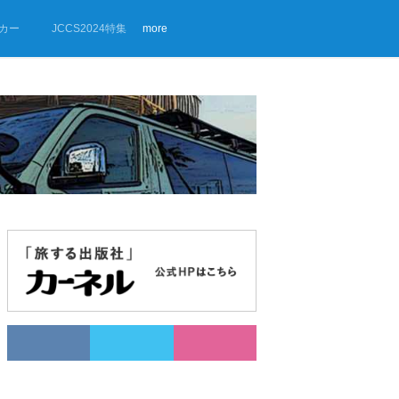
カー
JCCS2024特集
more