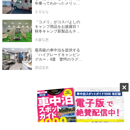
年乗ってわかったメリット
とデメリット
まるなな
「コメリ」がコスパよしの
キャンプ用品をお披露目！
秋冬キャンプ新製品もチェ
ックしてきたぞ！
大森弘恵
最高級の車中泊を提供する
「ハイグレードキャンピン
グカー」4選 驚愕のラグジ
ュアリー内装は必見
渡辺圭史