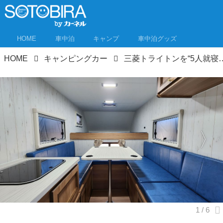
HOME
車中泊
キャンプ
車中泊グッズ
HOME
キャンピングカー
三菱トライトンを“5人就寝可能”なキャンピングカーに！