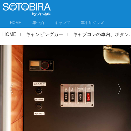
HOME
車中泊
キャンプ
車中泊グッズ
HOME
キャンピングカー
キャブコンの車内、ボタンひとつで50cm広がります！ 