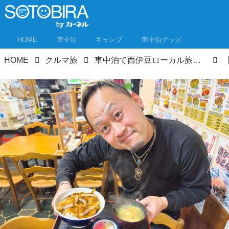
HOME
車中泊
キャンプ
車中泊グッズ
HOME
クルマ旅
車中泊で西伊豆ローカル旅！風情ある温泉＆銭湯、絶品ご当地グルメの宝庫！ 車中泊で行く伊豆の絶景・秘湯湯めぐり旅⑤