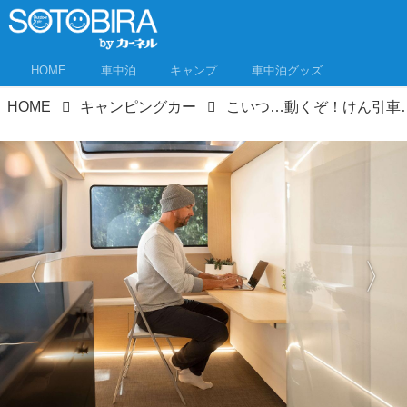
HOME
車中泊
キャンプ
車中泊グッズ
HOME
キャンピングカー
こいつ…動くぞ！けん引車なしで自走するEVキャンピ