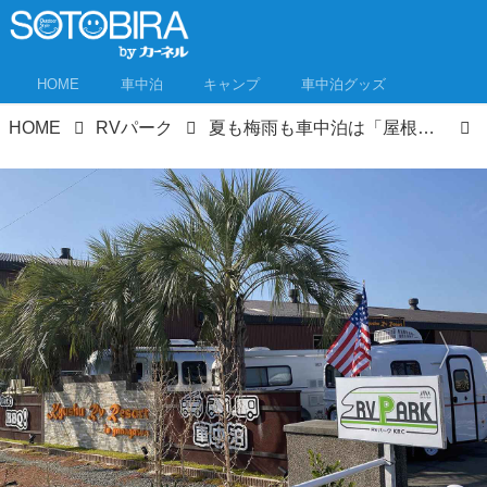
HOME
車中泊
キャンプ
車中泊グッズ
HOME
RVパーク
夏も梅雨も車中泊は「屋根付きRVパーク」がおすすめ！ 屋内型RVパーク3選 日差しや雨をブロック！