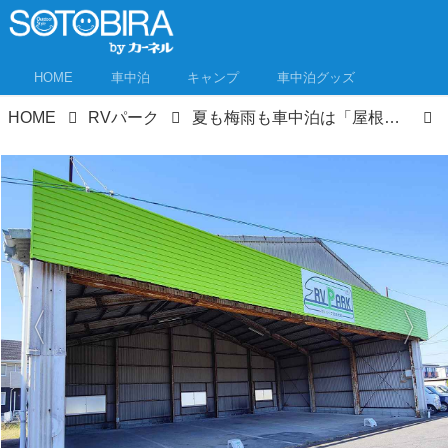
HOME
車中泊
キャンプ
車中泊グッズ
HOME
RVパーク
夏も梅雨も車中泊は「屋根付きRVパーク」がおすすめ！ 屋内型RVパーク3選 日差しや雨をブロック！