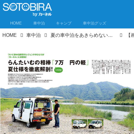
HOME
車中泊
キャンプ
車中泊グッズ
HOME
車中泊
夏の車中泊をあきらめない！暑さ対策を徹底特集 カーネル7月号が6月9日発売