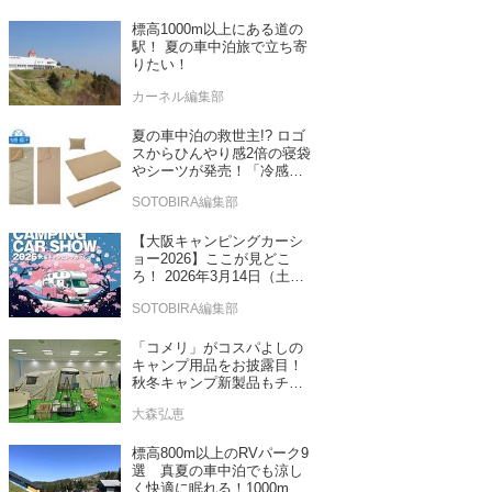
標高1000m以上にある道の
駅！ 夏の車中泊旅で立ち寄
りたい！
カーネル編集部
夏の車中泊の救世主!? ロゴ
スからひんやり感2倍の寝袋
やシーツが発売！「冷感・
吸汗」シリーズに期待
SOTOBIRA編集部
【大阪キャンピングカーシ
ョー2026】ここが見どこ
ろ！ 2026年3月14日（土）
～15日（日）インテックス
SOTOBIRA編集部
大阪
「コメリ」がコスパよしの
キャンプ用品をお披露目！
秋冬キャンプ新製品もチェ
ックしてきたぞ！
大森弘恵
標高800m以上のRVパーク9
選 真夏の車中泊でも涼し
く快適に眠れる！1000m以