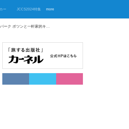
カー
JCCS2024特集
more
【画像ギャラリー】沖縄に「RVパーク ポツンと一軒家的キャンプ場 源河」が誕生