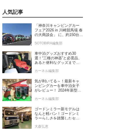
人気記事
「神奈川キャンピングカー
フェア2026 in 川崎競馬場 春
の大商談会」 に、約150台の
キャンピングカーが集結！
SOTOBIRA編集部
車中泊グッズおすすめ30
選！“三種の神器”と必需品、
あると便利なグッズまで車
中泊専門誌推薦
カーネル編集部
気が利いてる～！最新キャ
ンピングカーを車中泊女子
がレビュー！ 2024年新型モ
デル4台をチェック
カーネル編集部
ゴードンミラー新モデルは
なんと軽バン！ゴードンミ
ラーらしさを踏襲したセン
ス抜群のバンライフ車が発
大森弘恵
売！