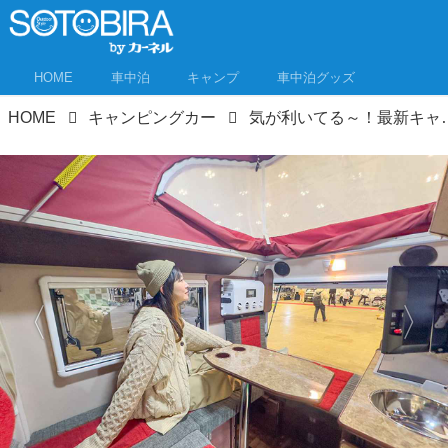
HOME
車中泊
キャンプ
車中泊グッズ
HOME
キャンピングカー
気が利いてる～！最新キャンピングカーを車中