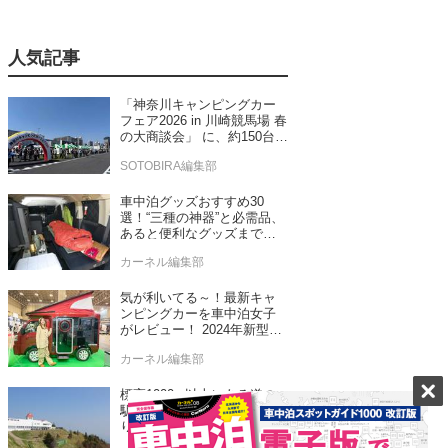
人気記事
「神奈川キャンピングカー
フェア2026 in 川崎競馬場 春
の大商談会」 に、約150台の
キャンピングカーが集結！
SOTOBIRA編集部
車中泊グッズおすすめ30
選！“三種の神器”と必需品、
あると便利なグッズまで車
中泊専門誌推薦
カーネル編集部
気が利いてる～！最新キャ
ンピングカーを車中泊女子
がレビュー！ 2024年新型モ
デル4台をチェック
カーネル編集部
標高1000m以上にある道の
駅！ 夏の車中泊旅で立ち寄
りたい！