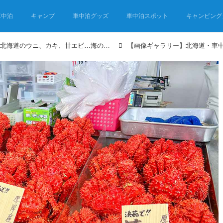
車中泊
キャンプ
車中泊グッズ
車中泊スポット
キャンピング
【車中泊旅】旬はいつ？北海道のウニ、カキ、甘エビ…海の幸＆独断と偏見で選ぶ、隠れた寿司の名店３選も！
【画像ギャラリー】北海道・車