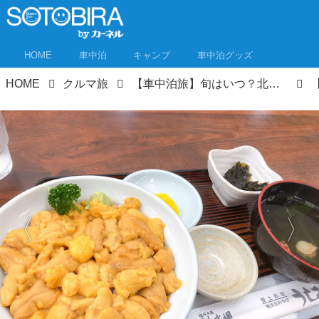
HOME
車中泊
キャンプ
車中泊グッズ
HOME
クルマ旅
【車中泊旅】旬はいつ？北海道のウニ、カキ、甘エビ…海の幸＆独断と偏見で選ぶ、隠れた寿司の名店３選も！