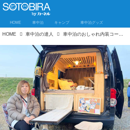
HOME
車中泊
キャンプ
車中泊グッズ
HOME
車中泊の達人
車中泊のおしゃれ内装コーデ実例集！「いつかこうしたい！」車内インテリアが詰まってる！