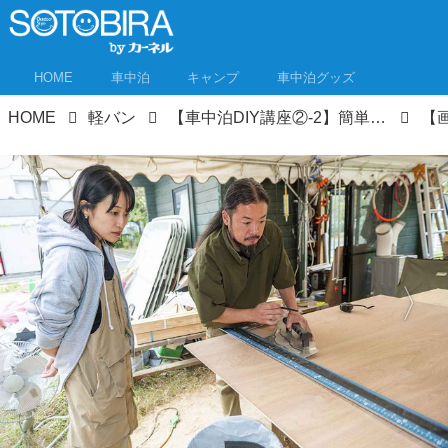
HOME
車中泊
キャンプ
車中泊グッズ
HOME
軽バン
【車中泊DIY講座②-2】簡単に天井板張りができる秘密兵器登場！ちょもかのハイゼットカーゴ・カスタム大作戦