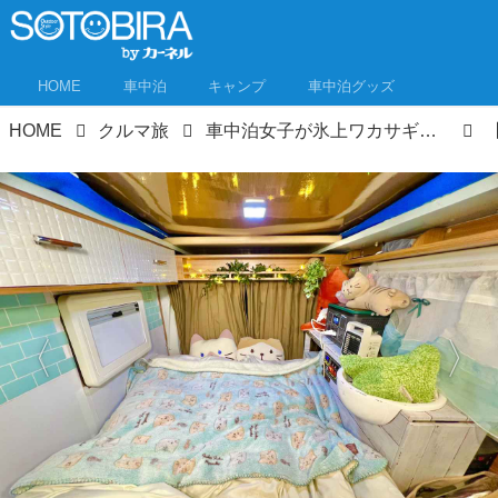
HOME
車中泊
キャンプ
車中泊グッズ
HOME
クルマ旅
車中泊女子が氷上ワカサギ釣りに挑戦！さおりんごの「食べるまでが車中泊★」キャッチ＆スリープ⑥