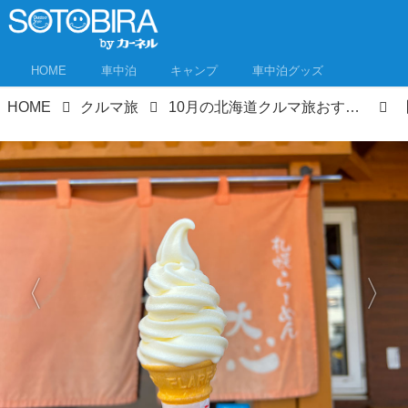
HOME
車中泊
キャンプ
車中泊グッズ
HOME
クルマ旅
10月の北海道クルマ旅おすすめスポット①ニセコ編 紅葉と絶景と温泉天国！ 北海道民もリピートしてる！