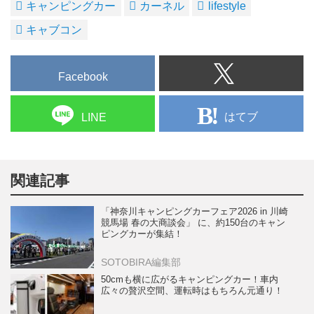
キャンピングカー
カーネル
lifestyle
キャブコン
Facebook
はてブ
LINE
関連記事
「神奈川キャンピングカーフェア2026 in 川崎
競馬場 春の大商談会」 に、約150台のキャン
ピングカーが集結！
SOTOBIRA編集部
50cmも横に広がるキャンピングカー！車内
広々の贅沢空間、運転時はもちろん元通り！