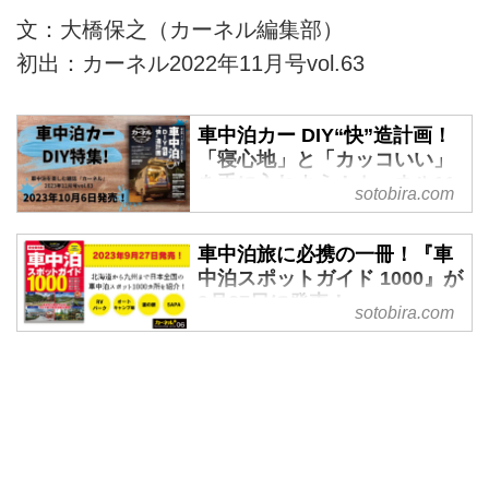
文：大橋保之（カーネル編集部）
初出：カーネル2022年11月号vol.63
車中泊カー DIY“快”造計画！
「寝心地」と「カッコいい」
を手に入れよう！カーネル11
sotobira.com
月号が10/6発売！ -
SOTOBIRA
車中泊旅に必携の一冊！『車
【概要】車中泊専門誌『カーネ
中泊スポットガイド 1000』が
ル』2023年11月号vol.63の案内。
9月27日に発売！ -
sotobira.com
巻頭特集や連載企画、別冊付録な
SOTOBIRA
ど見どころの紹介。2023年10月6
【概要】カーネルが編集、発行す
日発売。
るムック本『車中泊スポットガイ
ド 1000』の案内。掲載情報の紹
介など。2023年9月27日発売。