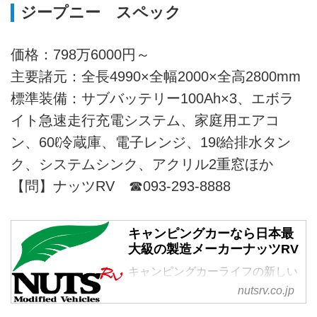
ジープニー スペック
価格：798万6000円～
主要諸元：全長4990×全幅2000×全高2800mm
標準装備：サブバッテリー100Ah×3、エボラ
イト急速走行充電システム、家庭用エアコ
ン、60ℓ冷蔵庫、電子レンジ、19ℓ給排水タン
ク、システムシンク、アクリル2重窓ほか
【問】ナッツRV ☎093-293-8888
キャンピングカーなら日本最
大級の製造メーカーナッツRV
キャンピングカーライフの新しい
価値と夢を創造し豊かで素晴らし
nutsrv.co.jp
い未来社会の実現に貢献する