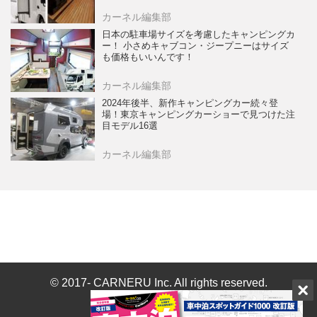
カーネル編集部
日本の駐車場サイズを考慮したキャンピングカ
ー！ 小さめキャブコン・ジープニーはサイズ
も価格もいいんです！
カーネル編集部
2024年後半、新作キャンピングカー続々登
場！東京キャンピングカーショーで見つけた注
目モデル16選
カーネル編集部
© 2017- CARNERU Inc. All rights reserved.
Built on
the dino platform
.