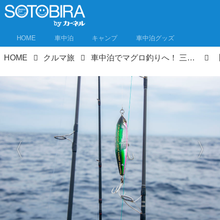
HOME
車中泊
キャンプ
車中泊グッズ
HOME
クルマ旅
車中泊でマグロ釣りへ！ 三重県伊勢志摩で釣って食べて大満足の旅【車中泊女子さおりんご】