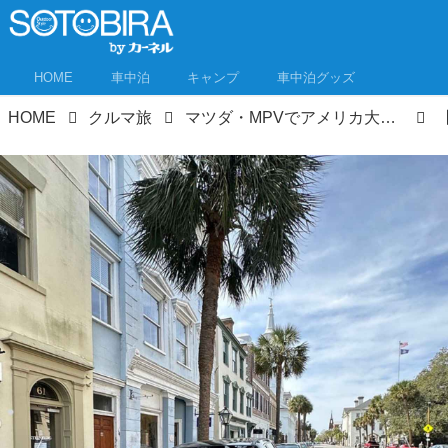
HOME
車中泊
キャンプ
車中泊グッズ
HOME
クルマ旅
マツダ・MPVでアメリカ大陸横断ロードトリップ⑩ 美しい街並みのチャールストン～アトランタを散策