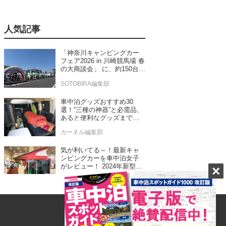
人気記事
「神奈川キャンピングカー
フェア2026 in 川崎競馬場 春
の大商談会」 に、約150台の
キャンピングカーが集結！
SOTOBIRA編集部
車中泊グッズおすすめ30
選！“三種の神器”と必需品、
あると便利なグッズまで車
中泊専門誌推薦
カーネル編集部
気が利いてる～！最新キャ
ンピングカーを車中泊女子
がレビュー！ 2024年新型モ
デル4台をチェック
カーネル編集部
ゴードンミラー新モデルは
なんと軽バン！ゴードンミ
ラーらしさを踏襲したセン
ス抜群のバンライフ車が発