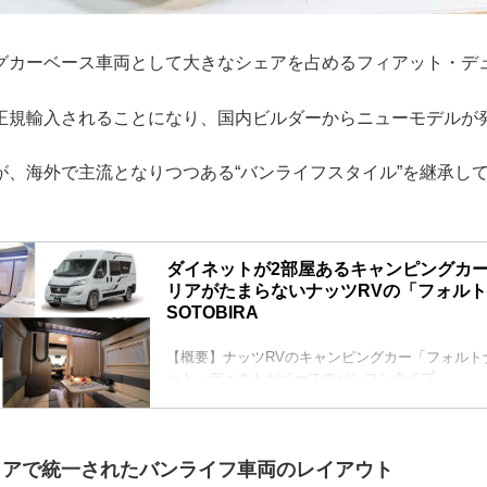
グカーベース車両として大きなシェアを占めるフィアット・デ
正規輸入されることになり、国内ビルダーからニューモデルが
が、海外で主流となりつつある“バンライフスタイル”を継承して
ダイネットが2部屋あるキャンピングカ
リアがたまらないナッツRVの「フォルトナ
SOTOBIRA
【概要】ナッツRVのキャンピングカー「フォルト
ット・デュカトがベースのバンコンタイプ。
【画像ギャラリー】欲張りインテリアがたまらない
ルトナ」6
欧州車に日本の技術とセンスを注入！
充実した車両装備、高い走行性能、広い室内空間
リアで統一されたバンライフ車両のレイアウト
カトの大きなアドバンテージ。バンコンの新時代