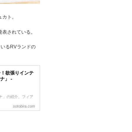
ュカト。
発表されている。
いるRVランドの
ー！欲張りインテ
」 -
ナ」の紹介。フィア
sotobira.com
ナッツRVの「フォ
がフィアット・デュ
を切り開く、魅力に