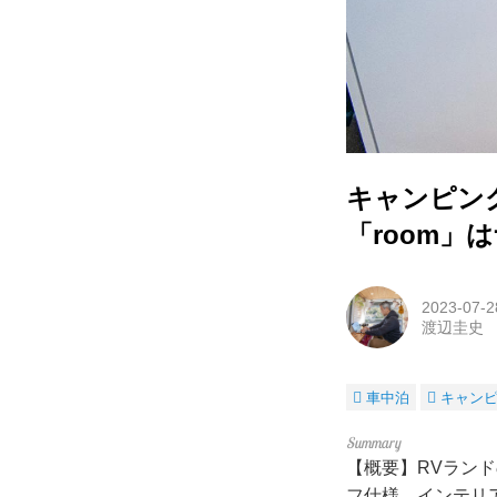
キャンピン
「room
2023-07-2
渡辺圭史
車中泊
キャン
【概要】RVラン
フ仕様。インテリ