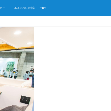
カー
JCCS2024特集
more