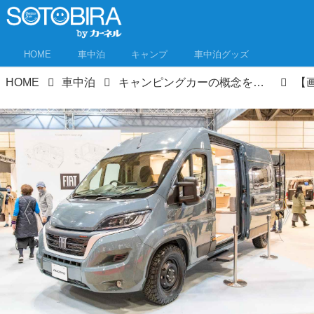
HOME
車中泊
キャンプ
車中泊グッズ
HOME
車中泊
キャンピングカーの概念を覆すインテリア！ バンライフ車両「room」はナニがスゴイのか、徹底解説！