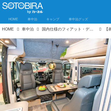
HOME
車中泊
キャンプ
車中泊グッズ
HOME
車中泊
国内仕様のフィアット・デュカトキャンピングカー！見た目はヨーロピアンだけど装備は日本の気候に合った国産クオリティ！