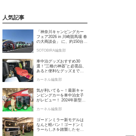
人気記事
「神奈川キャンピングカー
フェア2026 in 川崎競馬場 春
の大商談会」 に、約150台の
キャンピングカーが集結！
SOTOBIRA編集部
車中泊グッズおすすめ30
選！“三種の神器”と必需品、
あると便利なグッズまで車
中泊専門誌推薦
カーネル編集部
気が利いてる～！最新キャ
ンピングカーを車中泊女子
がレビュー！ 2024年新型モ
デル4台をチェック
カーネル編集部
ゴードンミラー新モデルは
なんと軽バン！ゴードンミ
ラーらしさを踏襲したセン
ス抜群のバンライフ車が発