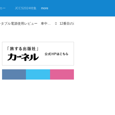
カー
JCCS2024特集
more
【画像ギャラリー】人気ポータブル電源使用レビュー 車中泊グッズ・モニターレポート④
12番目の画像