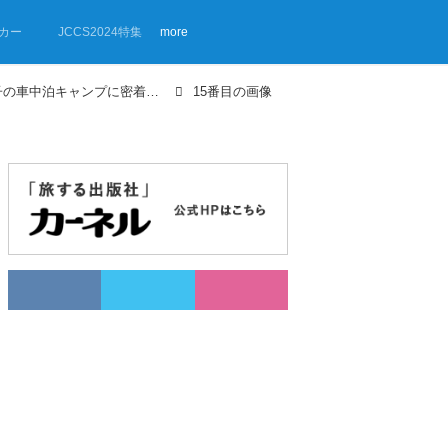
カー
JCCS2024特集
more
【画像ギャラリー】アウトドア女子の車中泊キャンプに密着！① 淡路島で楽しむ釣りとキャンプ飯！
15番目の画像