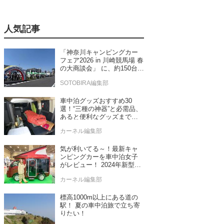
人気記事
「神奈川キャンピングカー
フェア2026 in 川崎競馬場 春
の大商談会」 に、約150台の
キャンピングカーが集結！
SOTOBIRA編集部
車中泊グッズおすすめ30
選！“三種の神器”と必需品、
あると便利なグッズまで車
中泊専門誌推薦
カーネル編集部
気が利いてる～！最新キャ
ンピングカーを車中泊女子
がレビュー！ 2024年新型モ
デル4台をチェック
カーネル編集部
標高1000m以上にある道の
駅！ 夏の車中泊旅で立ち寄
りたい！