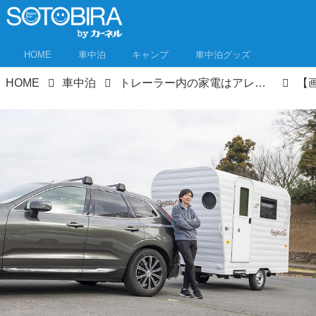
HOME
車中泊
キャンプ
車中泊グッズ
HOME
車中泊
トレーラー内の家電はアレクサ連動！仕事も趣味もはかどる自宅+αの一室。この使い方、憧れる！