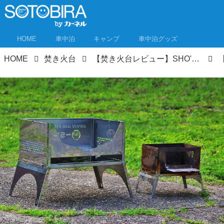
HOME
車中泊
キャンプ
車中泊グッズ
HOME
焚き火台
【焚き火台レビュー】SHO'S発、まさかのA3サイズ焚き火台「EISAN」はB-GOの1.6倍、B-6君の2.3倍!? その使い勝手を検証